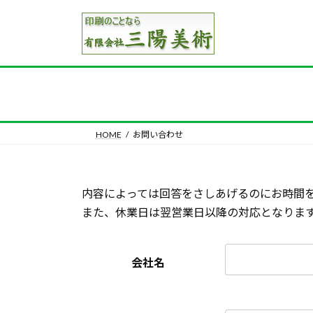
コ
ナ
ン
ビ
テ
ゲ
ン
ー
ツ
シ
へ
ョ
ス
ン
キ
に
HOME
お問い合わせ
ッ
移
プ
動
内容によっては回答をさしあげるのにお時間
また、休業日は翌営業日以降の対応となりま
会社名