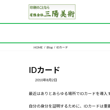
コ
ナ
ン
ビ
テ
ゲ
ン
ー
ツ
シ
へ
ョ
ス
ン
キ
に
HOME
Blog
IDカード
ッ
移
プ
動
IDカード
2010年8月2日
最近はありとあらゆる場所でIDカードを導入
自分の身分を証明するために、IDカードは重