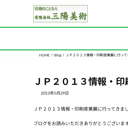
コ
ナ
ン
ビ
テ
ゲ
ン
ー
ツ
シ
へ
ョ
ス
ン
キ
に
HOME
Blog
ＪＰ２０１３情報・印刷産業展に行って
ッ
移
プ
動
ＪＰ２０１３情報・印
2013年5月29日
ＪＰ２０１３情報・印刷産業展に行ってきま
ブログをお読みいただきありがとうございま