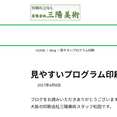
コ
ナ
ン
ビ
テ
ゲ
ン
ー
ツ
シ
へ
ョ
ス
ン
キ
に
HOME
Blog
見やすいプログラム印刷
ッ
移
プ
動
見やすいプログラム印
2017年6月8日
ブログをお読みいただきありがとうございま
大阪の印刷会社三陽美術スタッフ松田です。