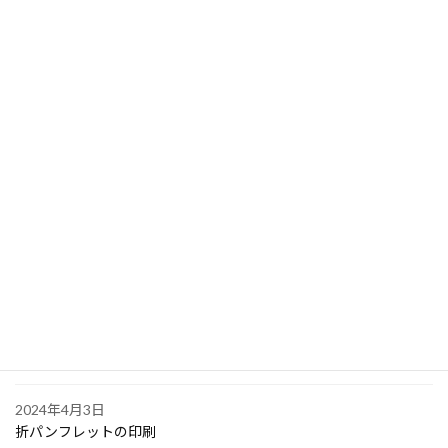
2024年4月17日
クリアファイル印刷 を大阪市中央区堺筋本町の会社から
2024年4月10日
PPスタンプカード
2024年4月6日
大阪で点字の名刺印刷
2024年4月6日
オリジナル付箋の印刷
2024年4月4日
ゴルフボールへの顔写真印刷
2024年4月3日
折パンフレットの印刷