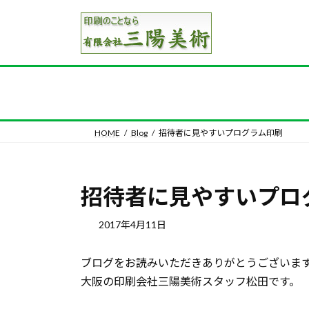
コ
ナ
ン
ビ
テ
ゲ
ン
ー
ツ
シ
へ
ョ
ス
ン
キ
に
HOME
Blog
招待者に見やすいプログラム印刷
ッ
移
プ
動
招待者に見やすいプロ
2017年4月11日
ブログをお読みいただきありがとうございま
大阪の印刷会社三陽美術スタッフ松田です。