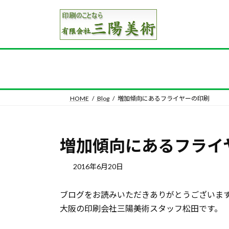
コ
ナ
ン
ビ
テ
ゲ
ン
ー
ツ
シ
へ
ョ
ス
ン
キ
に
HOME
Blog
増加傾向にあるフライヤーの印刷
ッ
移
プ
動
増加傾向にあるフライ
2016年6月20日
ブログをお読みいただきありがとうございま
大阪の印刷会社三陽美術スタッフ松田です。