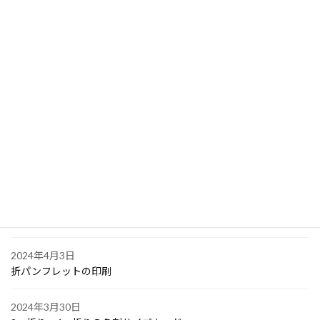
クリアファイル印刷 を大阪市中央区堺筋本町の会社から
2024年4月10日
PPスタンプカード
2024年4月6日
大阪で点字の名刺印刷
2024年4月6日
オリジナル付箋の印刷
2024年4月4日
ゴルフボールへの顔写真印刷
2024年4月3日
折パンフレットの印刷
2024年3月30日