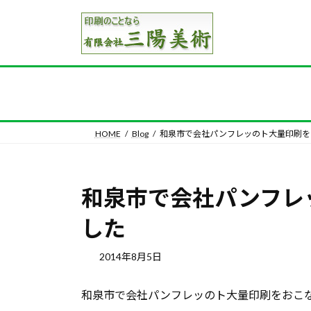
コ
ナ
ン
ビ
テ
ゲ
ン
ー
ツ
シ
へ
ョ
ス
ン
キ
に
HOME
Blog
和泉市で会社パンフレッのト大量印刷を
ッ
移
プ
動
和泉市で会社パンフレ
した
2014年8月5日
和泉市で会社パンフレッのト大量印刷をおこ