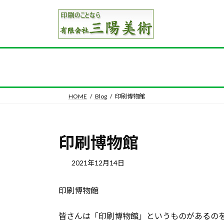
コ
ナ
ン
ビ
テ
ゲ
ン
ー
ツ
シ
へ
ョ
ス
ン
キ
に
HOME
Blog
印刷博物館
ッ
移
プ
動
印刷博物館
2021年12月14日
印刷博物館
皆さんは「印刷博物館」というものがあるの