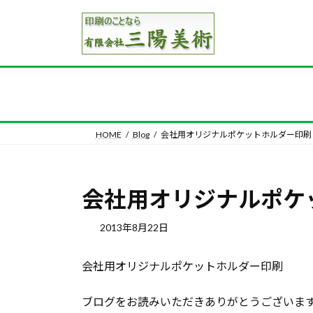
コ
ナ
ン
ビ
テ
ゲ
ン
ー
ツ
シ
へ
ョ
ス
ン
キ
に
HOME
Blog
会社用オリジナルポケットホルダー印刷
ッ
移
プ
動
会社用オリジナルポケ
2013年8月22日
会社用オリジナルポケットホルダー印刷
ブログをお読みいただきありがとうございま