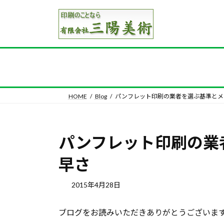
コ
ナ
ン
ビ
テ
ゲ
ン
ー
ツ
シ
へ
ョ
ス
ン
キ
に
HOME
Blog
パンフレット印刷の業者を選ぶ基準とメ
ッ
移
プ
動
パンフレット印刷の業
早さ
2015年4月28日
ブログをお読みいただきありがとうございま