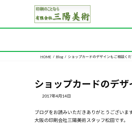
コ
ナ
ン
ビ
テ
ゲ
ン
ー
ツ
シ
へ
ョ
ス
ン
キ
に
HOME
Blog
ショップカードのデザインもご相談くだ
ッ
移
プ
動
ショップカードのデザ
2017年4月14日
ブログをお読みいただきありがとうございま
大阪の印刷会社三陽美術スタッフ松田です。