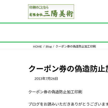
コ
ナ
ン
ビ
テ
ゲ
ン
ー
ツ
シ
へ
ョ
ス
ン
キ
に
HOME
Blog
クーポン券の偽造防止加工印刷
ッ
移
プ
動
クーポン券の偽造防止
2013年7月26日
クーポン券の偽造防止加工印刷
ブログをお読みいただきありがとうございま