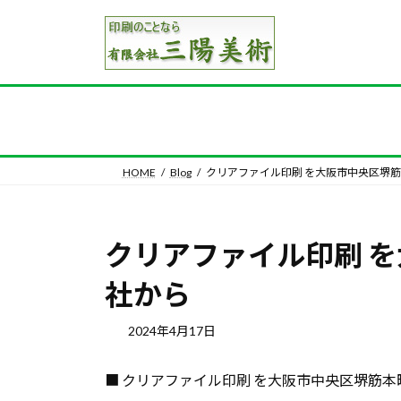
コ
ナ
ン
ビ
テ
ゲ
ン
ー
ツ
シ
へ
ョ
ス
ン
キ
に
HOME
Blog
クリアファイル印刷 を大阪市中央区堺
ッ
移
プ
動
クリアファイル印刷 
社から
2024年4月17日
■ クリアファイル印刷 を大阪市中央区堺筋本