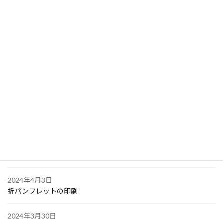
2024年4月17日
クリアファイル印刷 を大阪市中央区堺筋本町の会社から
2024年4月10日
PPスタンプカード
2024年4月6日
大阪で点字の名刺印刷
2024年4月6日
オリジナル付箋の印刷
2024年4月4日
ゴルフボールへの顔写真印刷
2024年4月3日
折パンフレットの印刷
2024年3月30日