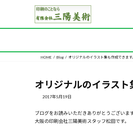
コ
ナ
ン
ビ
テ
ゲ
ン
ー
ツ
シ
へ
ョ
ス
ン
キ
に
HOME
Blog
オリジナルのイラスト集も作成できます
ッ
移
プ
動
オリジナルのイラスト
2017年5月19日
ブログをお読みいただきありがとうございま
大阪の印刷会社三陽美術スタッフ松田です。