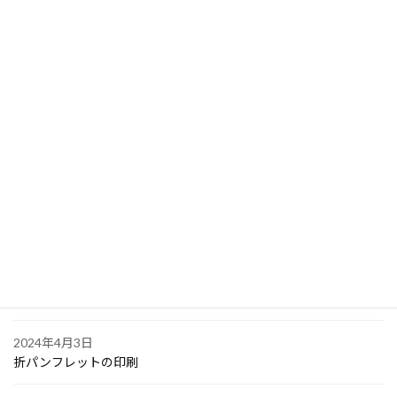
2024年4月17日
クリアファイル印刷 を大阪市中央区堺筋本町の会社から
2024年4月10日
PPスタンプカード
2024年4月6日
大阪で点字の名刺印刷
2024年4月6日
オリジナル付箋の印刷
2024年4月4日
ゴルフボールへの顔写真印刷
2024年4月3日
折パンフレットの印刷