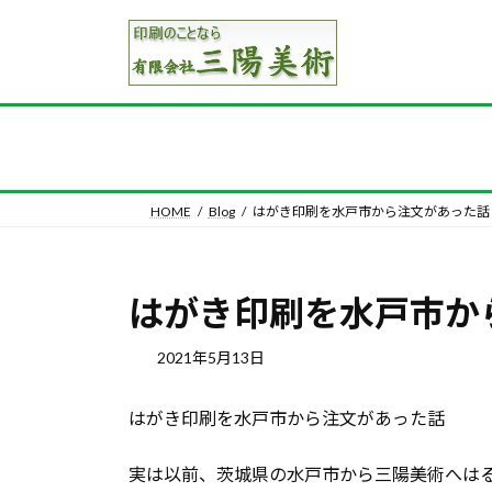
コ
ナ
ン
ビ
テ
ゲ
ン
ー
ツ
シ
へ
ョ
ス
ン
キ
に
HOME
Blog
はがき印刷を水戸市から注文があった話
ッ
移
プ
動
はがき印刷を水戸市か
2021年5月13日
はがき印刷を水戸市から注文があった話
実は以前、茨城県の水戸市から三陽美術へは